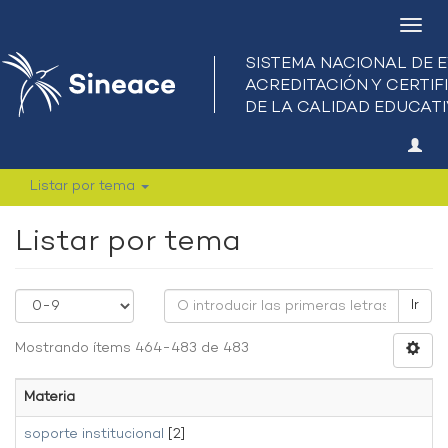
Camb
nave
Listar por tema
Listar por tema
Ir
Mostrando ítems 464-483 de 483
Materia
soporte institucional
[2]