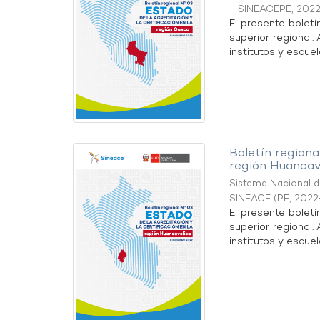
- SINEACEPE
,
2022
El presente boletí
superior regional.
institutos y escuel
Boletín regional
región Huancav
Sistema Nacional de
SINEACE
(
PE
,
2022
El presente boletí
superior regional.
institutos y escuel