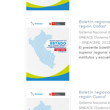
Boletín regional
región Callao"
Sistema Nacional de
SINEACE
(
Sistema N
- SINEACEPE
,
2022
El presente boletí
superior regional.
institutos y escuel
Boletín regional
región Cusco"
Sistema Nacional de
SINEACE
(
Sistema N