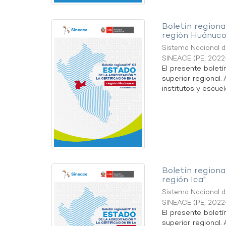
Boletín regional
región Huánuco
Sistema Nacional de
SINEACE
(
PE
,
2022
El presente boletí
superior regional.
institutos y escuel
Boletín regional
región Ica"
Sistema Nacional de
SINEACE
(
PE
,
2022
El presente boletí
superior regional.