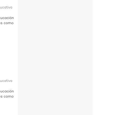
ducativa
ducación
des como
a
ducativa
ducación
des como