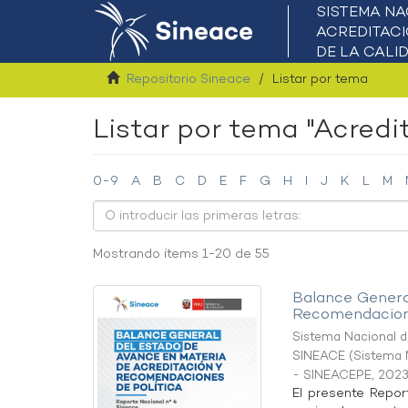
Repositorio Sineace
Listar por tema
Listar por tema "Acred
0-9
A
B
C
D
E
F
G
H
I
J
K
L
M
Mostrando ítems 1-20 de 55
Balance Genera
Recomendacione
Sistema Nacional de
SINEACE
(
Sistema N
- SINEACEPE
,
2023
El presente Repor