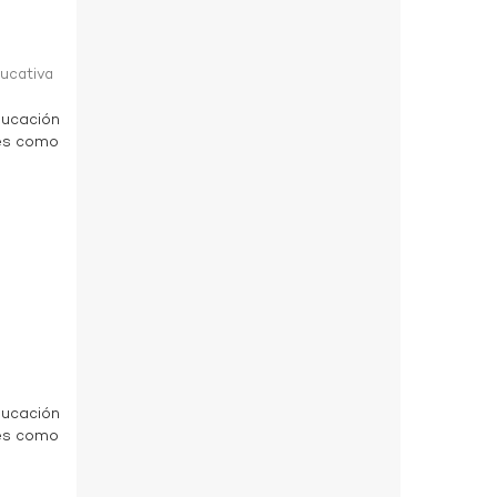
a
ducativa
ducación
des como
a
ducación
des como