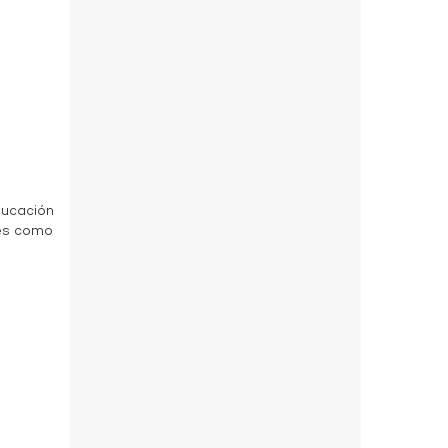
a
ducación
des como
a