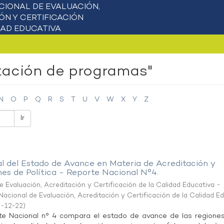
itación de programas"
N
O
P
Q
R
S
T
U
V
W
X
Y
Z
Ir
l del Estado de Avance en Materia de Acreditación y
s de Política - Reporte Nacional N°4.
 Evaluación, Acreditación y Certificación de la Calidad Educativa -
acional de Evaluación, Acreditación y Certificación de la Calidad E
-12-22
)
te Nacional n° 4 compara el estado de avance de las regiones