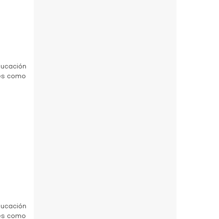
a
ducación
des como
a
ducación
des como