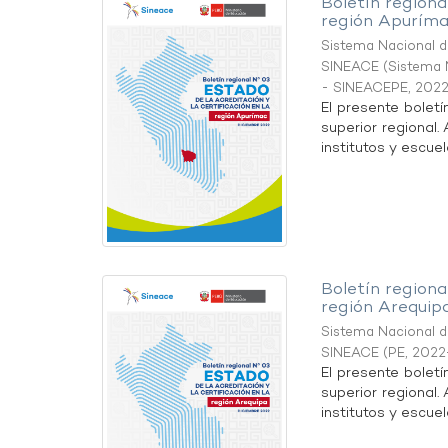
Boletín regional
región Apuríma
Sistema Nacional de
SINEACE
(
Sistema N
- SINEACEPE
,
2022
El presente boletí
superior regional.
institutos y escuel
Boletín regional
región Arequip
Sistema Nacional de
SINEACE
(
PE
,
2022
El presente boletí
superior regional.
institutos y escuel