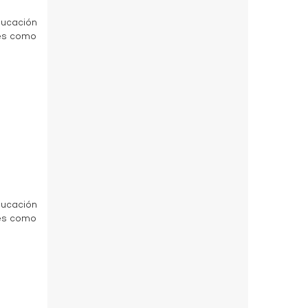
ducación
des como
a
ducación
des como