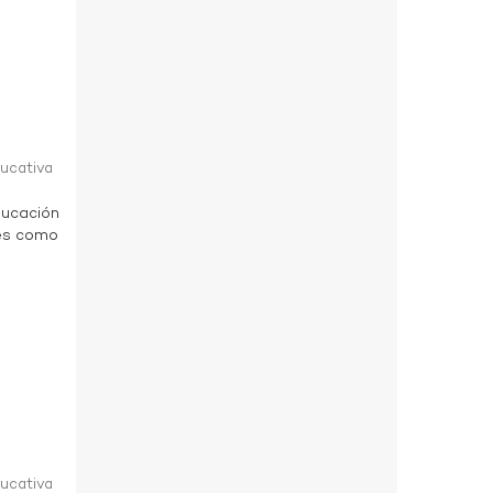
a
ducativa
ducación
des como
a
ducativa