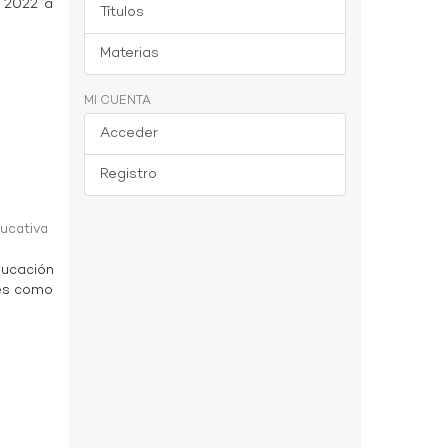
o 2022 a
Títulos
Materias
MI CUENTA
Acceder
a
Registro
ducativa
ducación
des como