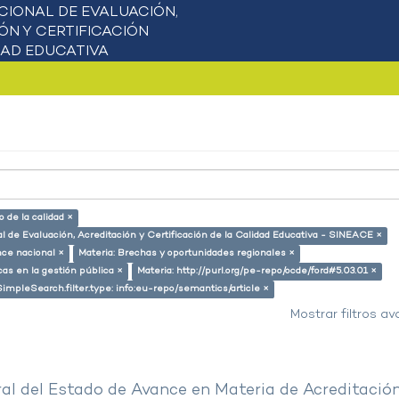
 de la calidad ×
l de Evaluación, Acreditación y Certificación de la Calidad Educativa - SINEACE ×
nce nacional ×
Materia: Brechas y oportunidades regionales ×
cas en la gestión pública ×
Materia: http://purl.org/pe-repo/ocde/ford#5.03.01 ×
SimpleSearch.filter.type: info:eu-repo/semantics/article ×
Mostrar filtros a
al del Estado de Avance en Materia de Acreditació