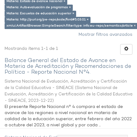
Materia: Estado de avance nacional ×
Materia: Autoevaluación de programas ×
Materia: Escuelas de educación superior ×
Materia: http://purl.org/pe-repo/ocde/ford#5.03.01 ×
xmlui.ArtifactBrowser.SimpleSearch.filter.type: info:eu-repo/semantics/article ×
Mostrar filtros avanzados
Mostrando ítems 1-1 de 1
Balance General del Estado de Avance en
Materia de Acreditación y Recomendaciones de
Política - Reporte Nacional N°4.
Sistema Nacional de Evaluación, Acreditación y Certificación
de la Calidad Educativa - SINEACE
(
Sistema Nacional de
Evaluación, Acreditación y Certificación de la Calidad Educativa
- SINEACE
,
2023-12-22
)
El presente Reporte Nacional n° 4 compara el estado de
avance de las regiones a nivel nacional en materia de
calidad de la educación superior, entre febrero del año 2022
a octubre del 2023, a nivel global y por cada ...