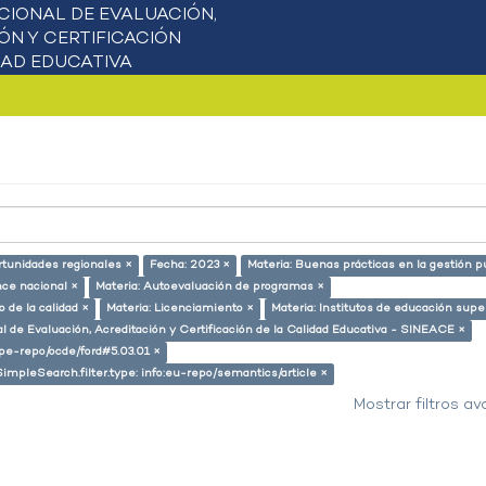
rtunidades regionales ×
Fecha: 2023 ×
Materia: Buenas prácticas en la gestión p
nce nacional ×
Materia: Autoevaluación de programas ×
 de la calidad ×
Materia: Licenciamiento ×
Materia: Institutos de educación supe
l de Evaluación, Acreditación y Certificación de la Calidad Educativa - SINEACE ×
g/pe-repo/ocde/ford#5.03.01 ×
SimpleSearch.filter.type: info:eu-repo/semantics/article ×
Mostrar filtros a