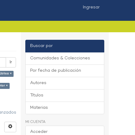
Ingresar
Buscar por
Comunidades & Colecciones
Ir
Por fecha de publicación
ública ×
Autores
rior ×
Títulos
Materias
vanzados
MI CUENTA
Acceder