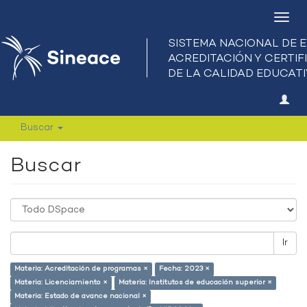
Camb
nave
Buscar
Buscar
Ir
Materia: Acreditación de programas ×
Fecha: 2023 ×
Materia: Licenciamiento ×
Materia: Institutos de educación superior ×
Materia: Estado de avance nacional ×