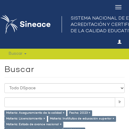
Camb
nave
Buscar
Buscar
Ir
Materia: Aseguramiento de la calidad ×
Fecha: 2023 ×
Materia: Licenciamiento ×
Materia: Institutos de educación superior ×
Materia: Estado de avance nacional ×