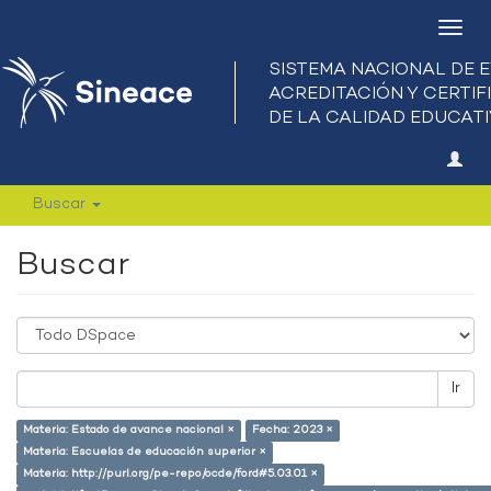
Camb
nave
Buscar
Buscar
Ir
Materia: Estado de avance nacional ×
Fecha: 2023 ×
Materia: Escuelas de educación superior ×
Materia: http://purl.org/pe-repo/ocde/ford#5.03.01 ×