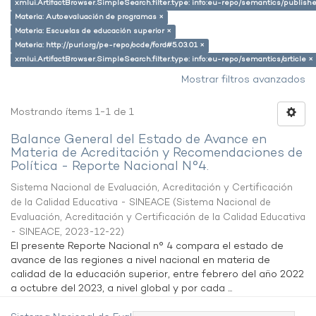
xmlui.ArtifactBrowser.SimpleSearch.filter.type: info:eu-repo/semantics/publish
Materia: Autoevaluación de programas ×
Materia: Escuelas de educación superior ×
Materia: http://purl.org/pe-repo/ocde/ford#5.03.01 ×
xmlui.ArtifactBrowser.SimpleSearch.filter.type: info:eu-repo/semantics/article ×
Mostrar filtros avanzados
Mostrando ítems 1-1 de 1
Balance General del Estado de Avance en
Materia de Acreditación y Recomendaciones de
Política - Reporte Nacional N°4.
Sistema Nacional de Evaluación, Acreditación y Certificación
de la Calidad Educativa - SINEACE
(
Sistema Nacional de
Evaluación, Acreditación y Certificación de la Calidad Educativa
- SINEACE
,
2023-12-22
)
El presente Reporte Nacional n° 4 compara el estado de
avance de las regiones a nivel nacional en materia de
calidad de la educación superior, entre febrero del año 2022
a octubre del 2023, a nivel global y por cada ...