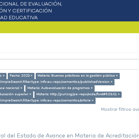
o ×
Fecha: 2023 ×
Materia: Buenas prácticas en la gestión pública ×
SimpleSearch.filter.type: info:eu-repo/semantics/publishedVersion ×
nce nacional ×
Materia: Autoevaluación de programas ×
ducación superior ×
Materia: http://purl.org/pe-repo/ocde/ford#5.03.01 ×
SimpleSearch.filter.type: info:eu-repo/semantics/article ×
Mostrar filtros a
al del Estado de Avance en Materia de Acreditació