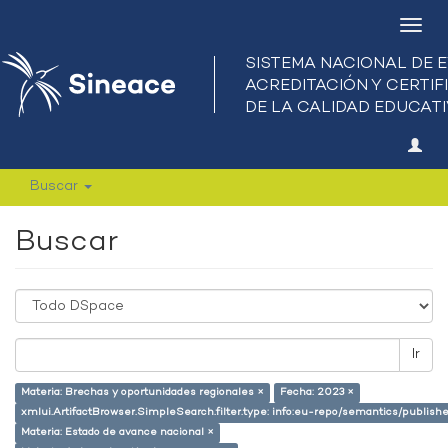
Camb
nave
Buscar
Buscar
Ir
Materia: Brechas y oportunidades regionales ×
Fecha: 2023 ×
xmlui.ArtifactBrowser.SimpleSearch.filter.type: info:eu-repo/semantics/publish
Materia: Estado de avance nacional ×