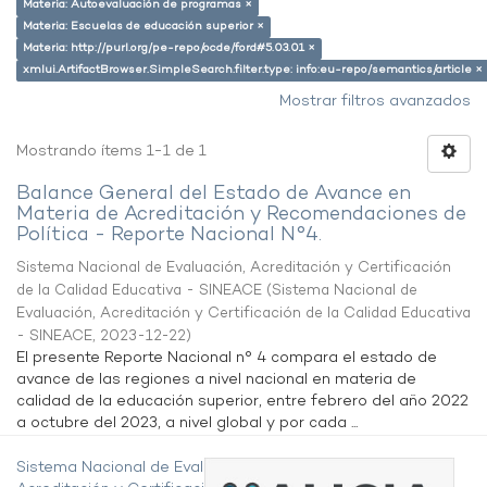
Materia: Autoevaluación de programas ×
Materia: Escuelas de educación superior ×
Materia: http://purl.org/pe-repo/ocde/ford#5.03.01 ×
xmlui.ArtifactBrowser.SimpleSearch.filter.type: info:eu-repo/semantics/article ×
Mostrar filtros avanzados
Mostrando ítems 1-1 de 1
Balance General del Estado de Avance en
Materia de Acreditación y Recomendaciones de
Política - Reporte Nacional N°4.
Sistema Nacional de Evaluación, Acreditación y Certificación
de la Calidad Educativa - SINEACE
(
Sistema Nacional de
Evaluación, Acreditación y Certificación de la Calidad Educativa
- SINEACE
,
2023-12-22
)
El presente Reporte Nacional n° 4 compara el estado de
avance de las regiones a nivel nacional en materia de
calidad de la educación superior, entre febrero del año 2022
a octubre del 2023, a nivel global y por cada ...
Sistema Nacional de Evaluación,