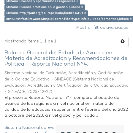
Materia: Brechas y oportunidades regionales ×
Materia: Buenas prácticas en la gestión pública ×
Materia: http://purl.org/pe-repo/ocde/ford#5.03.01 ×
xmlui.ArtifactBrowser.SimpleSearch.filter.type: info:eu-repo/semantics/article ×
Mostrar filtros avanzados
Mostrando ítems 1-1 de 1
Balance General del Estado de Avance en
Materia de Acreditación y Recomendaciones de
Política - Reporte Nacional N°4.
Sistema Nacional de Evaluación, Acreditación y Certificación
de la Calidad Educativa - SINEACE
(
Sistema Nacional de
Evaluación, Acreditación y Certificación de la Calidad Educativa
- SINEACE
,
2023-12-22
)
El presente Reporte Nacional n° 4 compara el estado de
avance de las regiones a nivel nacional en materia de
calidad de la educación superior, entre febrero del año 2022
a octubre del 2023, a nivel global y por cada ...
Sistema Nacional de Evaluación,