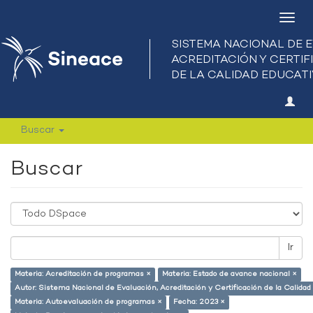
Camb
nave
Buscar
Buscar
Ir
Materia: Acreditación de programas ×
Materia: Estado de avance nacional ×
Autor: Sistema Nacional de Evaluación, Acreditación y Certificación de la Calid
Materia: Autoevaluación de programas ×
Fecha: 2023 ×