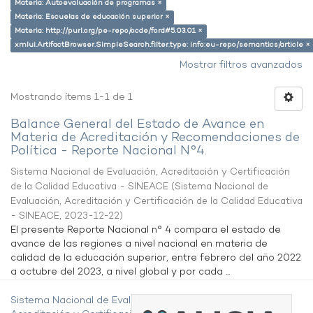
Materia: Autoevaluación de programas ×
Materia: Escuelas de educación superior ×
Materia: http://purl.org/pe-repo/ocde/ford#5.03.01 ×
xmlui.ArtifactBrowser.SimpleSearch.filter.type: info:eu-repo/semantics/article ×
Mostrar filtros avanzados
Mostrando ítems 1-1 de 1
Balance General del Estado de Avance en
Materia de Acreditación y Recomendaciones de
Política - Reporte Nacional N°4.
Sistema Nacional de Evaluación, Acreditación y Certificación
de la Calidad Educativa - SINEACE
(
Sistema Nacional de
Evaluación, Acreditación y Certificación de la Calidad Educativa
- SINEACE
,
2023-12-22
)
El presente Reporte Nacional n° 4 compara el estado de
avance de las regiones a nivel nacional en materia de
calidad de la educación superior, entre febrero del año 2022
a octubre del 2023, a nivel global y por cada ...
Sistema Nacional de Evaluación,