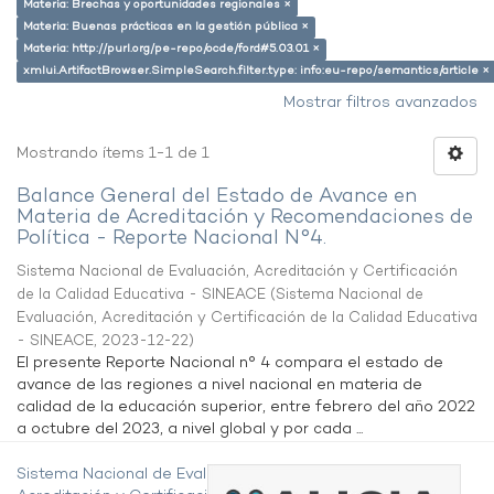
Materia: Brechas y oportunidades regionales ×
Materia: Buenas prácticas en la gestión pública ×
Materia: http://purl.org/pe-repo/ocde/ford#5.03.01 ×
xmlui.ArtifactBrowser.SimpleSearch.filter.type: info:eu-repo/semantics/article ×
Mostrar filtros avanzados
Mostrando ítems 1-1 de 1
Balance General del Estado de Avance en
Materia de Acreditación y Recomendaciones de
Política - Reporte Nacional N°4.
Sistema Nacional de Evaluación, Acreditación y Certificación
de la Calidad Educativa - SINEACE
(
Sistema Nacional de
Evaluación, Acreditación y Certificación de la Calidad Educativa
- SINEACE
,
2023-12-22
)
El presente Reporte Nacional n° 4 compara el estado de
avance de las regiones a nivel nacional en materia de
calidad de la educación superior, entre febrero del año 2022
a octubre del 2023, a nivel global y por cada ...
Sistema Nacional de Evaluación,