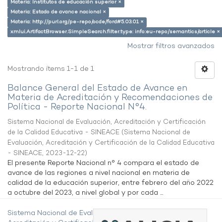
Materia: Institutos de educación superior ×
Materia: Estado de avance nacional ×
Materia: http://purl.org/pe-repo/ocde/ford#5.03.01 ×
xmlui.ArtifactBrowser.SimpleSearch.filter.type: info:eu-repo/semantics/article ×
Mostrar filtros avanzados
Mostrando ítems 1-1 de 1
Balance General del Estado de Avance en
Materia de Acreditación y Recomendaciones de
Política - Reporte Nacional N°4.
Sistema Nacional de Evaluación, Acreditación y Certificación
de la Calidad Educativa - SINEACE
(
Sistema Nacional de
Evaluación, Acreditación y Certificación de la Calidad Educativa
- SINEACE
,
2023-12-22
)
El presente Reporte Nacional n° 4 compara el estado de
avance de las regiones a nivel nacional en materia de
calidad de la educación superior, entre febrero del año 2022
a octubre del 2023, a nivel global y por cada ...
Sistema Nacional de Evaluación,