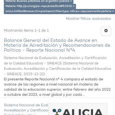
Materia: Buenas prácticas en la gestión pública ×
Materia: http://purl.org/pe-repo/ocde/ford#5.03.01 ×
xmlui.ArtifactBrowser.SimpleSearch.filter.type: info:eu-repo/semantics/article ×
Mostrar filtros avanzados
Mostrando ítems 1-1 de 1
Balance General del Estado de Avance en
Materia de Acreditación y Recomendaciones de
Política - Reporte Nacional N°4.
Sistema Nacional de Evaluación, Acreditación y Certificación
de la Calidad Educativa - SINEACE
(
Sistema Nacional de
Evaluación, Acreditación y Certificación de la Calidad Educativa
- SINEACE
,
2023-12-22
)
El presente Reporte Nacional n° 4 compara el estado de
avance de las regiones a nivel nacional en materia de
calidad de la educación superior, entre febrero del año 2022
a octubre del 2023, a nivel global y por cada ...
Sistema Nacional de Evaluación,
Acreditación y Certificación de la