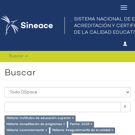
Camb
nave
Buscar
Buscar
Ir
Materia: Institutos de educación superior ×
Materia: Acreditación de programas ×
Fecha: 2023 ×
Materia: Licenciamiento ×
Materia: Aseguramiento de la calidad ×