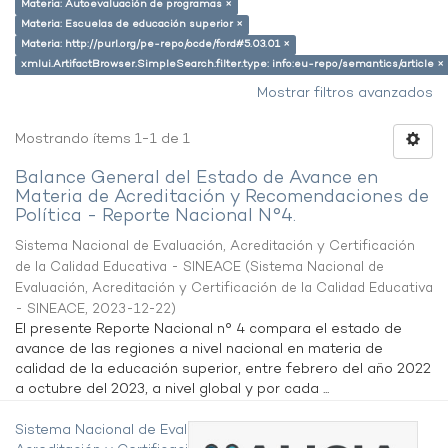
Materia: Autoevaluación de programas ×
Materia: Escuelas de educación superior ×
Materia: http://purl.org/pe-repo/ocde/ford#5.03.01 ×
xmlui.ArtifactBrowser.SimpleSearch.filter.type: info:eu-repo/semantics/article ×
Mostrar filtros avanzados
Mostrando ítems 1-1 de 1
Balance General del Estado de Avance en
Materia de Acreditación y Recomendaciones de
Política - Reporte Nacional N°4.
Sistema Nacional de Evaluación, Acreditación y Certificación
de la Calidad Educativa - SINEACE
(
Sistema Nacional de
Evaluación, Acreditación y Certificación de la Calidad Educativa
- SINEACE
,
2023-12-22
)
El presente Reporte Nacional n° 4 compara el estado de
avance de las regiones a nivel nacional en materia de
calidad de la educación superior, entre febrero del año 2022
a octubre del 2023, a nivel global y por cada ...
Sistema Nacional de Evaluación,