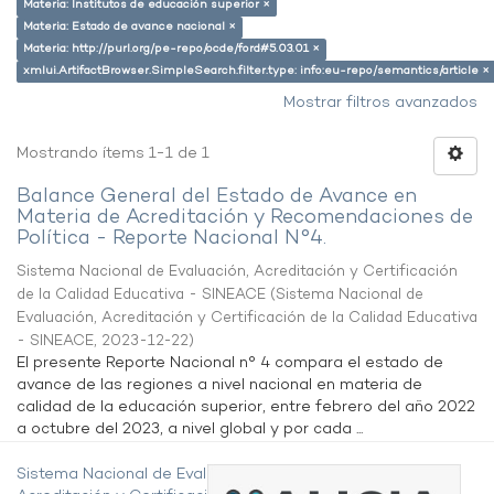
Materia: Institutos de educación superior ×
Materia: Estado de avance nacional ×
Materia: http://purl.org/pe-repo/ocde/ford#5.03.01 ×
xmlui.ArtifactBrowser.SimpleSearch.filter.type: info:eu-repo/semantics/article ×
Mostrar filtros avanzados
Mostrando ítems 1-1 de 1
Balance General del Estado de Avance en
Materia de Acreditación y Recomendaciones de
Política - Reporte Nacional N°4.
Sistema Nacional de Evaluación, Acreditación y Certificación
de la Calidad Educativa - SINEACE
(
Sistema Nacional de
Evaluación, Acreditación y Certificación de la Calidad Educativa
- SINEACE
,
2023-12-22
)
El presente Reporte Nacional n° 4 compara el estado de
avance de las regiones a nivel nacional en materia de
calidad de la educación superior, entre febrero del año 2022
a octubre del 2023, a nivel global y por cada ...
Sistema Nacional de Evaluación,