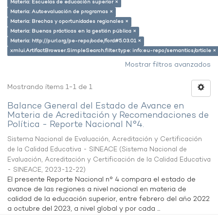
Materia: Escuelas de educación superior ×
Materia: Autoevaluación de programas ×
Materia: Brechas y oportunidades regionales ×
Materia: Buenas prácticas en la gestión pública ×
Materia: http://purl.org/pe-repo/ocde/ford#5.03.01 ×
xmlui.ArtifactBrowser.SimpleSearch.filter.type: info:eu-repo/semantics/article ×
Mostrar filtros avanzados
Mostrando ítems 1-1 de 1
Balance General del Estado de Avance en
Materia de Acreditación y Recomendaciones de
Política - Reporte Nacional N°4.
Sistema Nacional de Evaluación, Acreditación y Certificación
de la Calidad Educativa - SINEACE
(
Sistema Nacional de
Evaluación, Acreditación y Certificación de la Calidad Educativa
- SINEACE
,
2023-12-22
)
El presente Reporte Nacional n° 4 compara el estado de
avance de las regiones a nivel nacional en materia de
calidad de la educación superior, entre febrero del año 2022
a octubre del 2023, a nivel global y por cada ...