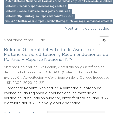
Autor: Sistema Nacional de Evaluación, Acreditación y Certificación de la Calid
Materia: Brechas y oportunidades regionales ×
Materia: Buenas prácticas en la gestión pública ×
Materia: http://purl.org/pe-repo/ocde/ford#5.03.01 ×
xmlui.ArtifactBrowser.SimpleSearch.filter.type: info:eu-repo/semantics/article ×
Mostrar filtros avanzados
Mostrando ítems 1-1 de 1
Balance General del Estado de Avance en
Materia de Acreditación y Recomendaciones de
Política - Reporte Nacional N°4.
Sistema Nacional de Evaluación, Acreditación y Certificación
de la Calidad Educativa - SINEACE
(
Sistema Nacional de
Evaluación, Acreditación y Certificación de la Calidad Educativa
- SINEACE
,
2023-12-22
)
El presente Reporte Nacional n° 4 compara el estado de
avance de las regiones a nivel nacional en materia de
calidad de la educación superior, entre febrero del año 2022
a octubre del 2023, a nivel global y por cada ...