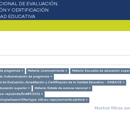
 de programas ×
Materia: Licenciamiento ×
Materia: Escuelas de educación super
ia: Autoevaluación de programas ×
l de Evaluación, Acreditación y Certificación de la Calidad Educativa - SINEACE ×
educación superior ×
Materia: Estado de avance nacional ×
g/pe-repo/ocde/ford#5.03.01 ×
SimpleSearch.filter.type: info:eu-repo/semantics/article ×
Mostrar filtros a