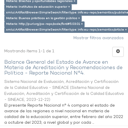
Materia: Brechas y oportunidades regionales ×
Materia: Institutos de educación superior ×
xmlui.ArtifactBrowser.SimpleSearch.filter.type: info:eu-repo/semantics/publish
Materia: Buenas prácticas en la gestión pública ×
Materia: http://purl.org/pe-repo/ocde/ford#5.03.01 ×
xmlui.ArtifactBrowser.SimpleSearch.filter.type: info:eu-repo/semantics/article ×
Mostrar filtros avanzados
Mostrando ítems 1-1 de 1
Balance General del Estado de Avance en
Materia de Acreditación y Recomendaciones de
Política - Reporte Nacional N°4.
Sistema Nacional de Evaluación, Acreditación y Certificación
de la Calidad Educativa - SINEACE
(
Sistema Nacional de
Evaluación, Acreditación y Certificación de la Calidad Educativa
- SINEACE
,
2023-12-22
)
El presente Reporte Nacional n° 4 compara el estado de
avance de las regiones a nivel nacional en materia de
calidad de la educación superior, entre febrero del año 2022
a octubre del 2023, a nivel global y por cada ...