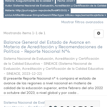
Materia: Aseguramiento de la calidad ×
Fecha: 2023 ×
Autor: Sistema Nacional de Evaluación, Acreditación y Certificación de la Calid
Materia: http://purl.org/pe-repo/ocde/ford#5.03.01 ×
xmlui.ArtifactBrowser.SimpleSearch.filter.type: info:eu-repo/semantics/article ×
Mostrar filtros avanzados
Mostrando ítems 1-1 de 1
Balance General del Estado de Avance en
Materia de Acreditación y Recomendaciones de
Política - Reporte Nacional N°4.
Sistema Nacional de Evaluación, Acreditación y Certificación
de la Calidad Educativa - SINEACE
(
Sistema Nacional de
Evaluación, Acreditación y Certificación de la Calidad Educativa
- SINEACE
,
2023-12-22
)
El presente Reporte Nacional n° 4 compara el estado de
avance de las regiones a nivel nacional en materia de
calidad de la educación superior, entre febrero del año 2022
a octubre del 2023, a nivel global y por cada ...
Sistema Nacional de Evaluación,