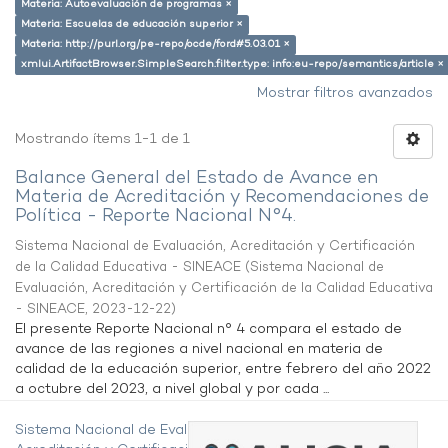
Materia: Autoevaluación de programas ×
Materia: Escuelas de educación superior ×
Materia: http://purl.org/pe-repo/ocde/ford#5.03.01 ×
xmlui.ArtifactBrowser.SimpleSearch.filter.type: info:eu-repo/semantics/article ×
Mostrar filtros avanzados
Mostrando ítems 1-1 de 1
Balance General del Estado de Avance en
Materia de Acreditación y Recomendaciones de
Política - Reporte Nacional N°4.
Sistema Nacional de Evaluación, Acreditación y Certificación
de la Calidad Educativa - SINEACE
(
Sistema Nacional de
Evaluación, Acreditación y Certificación de la Calidad Educativa
- SINEACE
,
2023-12-22
)
El presente Reporte Nacional n° 4 compara el estado de
avance de las regiones a nivel nacional en materia de
calidad de la educación superior, entre febrero del año 2022
a octubre del 2023, a nivel global y por cada ...
Sistema Nacional de Evaluación,