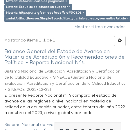
Materia: Autoevaluación de programas ×
Materia: Escuelas de educación superior ×
Materia: http://purl.org/pe-repo/ocde/ford#5.03.01 ×
xmlui.ArtifactBrowser.SimpleSearch.filter.type: info:eu-repo/semantics/article ×
Mostrar filtros avanzados
Mostrando ítems 1-1 de 1
Balance General del Estado de Avance en
Materia de Acreditación y Recomendaciones de
Política - Reporte Nacional N°4.
Sistema Nacional de Evaluación, Acreditación y Certificación
de la Calidad Educativa - SINEACE
(
Sistema Nacional de
Evaluación, Acreditación y Certificación de la Calidad Educativa
- SINEACE
,
2023-12-22
)
El presente Reporte Nacional n° 4 compara el estado de
avance de las regiones a nivel nacional en materia de
calidad de la educación superior, entre febrero del año 2022
a octubre del 2023, a nivel global y por cada ...
Sistema Nacional de Evaluación,