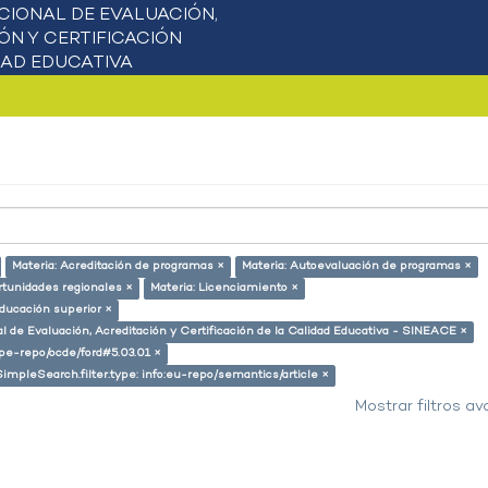
Materia: Acreditación de programas ×
Materia: Autoevaluación de programas ×
rtunidades regionales ×
Materia: Licenciamiento ×
educación superior ×
l de Evaluación, Acreditación y Certificación de la Calidad Educativa - SINEACE ×
g/pe-repo/ocde/ford#5.03.01 ×
SimpleSearch.filter.type: info:eu-repo/semantics/article ×
Mostrar filtros a