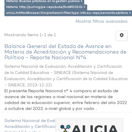
Materia: Buenas prácticas en la gestión pública ×
Materia: http://purl.org/pe-repo/ocde/ford#5.03.01 ×
xmlui.ArtifactBrowser.SimpleSearch.filter.type: info:eu-repo/semantics/article ×
Mostrar filtros avanzados
Mostrando ítems 1-1 de 1
Balance General del Estado de Avance en
Materia de Acreditación y Recomendaciones de
Política - Reporte Nacional N°4.
Sistema Nacional de Evaluación, Acreditación y Certificación
de la Calidad Educativa - SINEACE
(
Sistema Nacional de
Evaluación, Acreditación y Certificación de la Calidad Educativa
- SINEACE
,
2023-12-22
)
El presente Reporte Nacional n° 4 compara el estado de
avance de las regiones a nivel nacional en materia de
calidad de la educación superior, entre febrero del año 2022
a octubre del 2023, a nivel global y por cada ...
Sistema Nacional de Evaluación,
Acreditación y Certificación de la