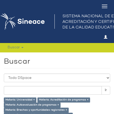
Camb
nave
Buscar
Buscar
Ir
Materia: Universidad ×
Materia: Acreditación de programas ×
Materia: Autoevaluación de programas ×
Materia: Brechas y oportunidades regionales ×