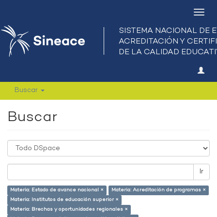
Camb
nave
Buscar
Buscar
Ir
Materia: Estado de avance nacional ×
Materia: Acreditación de programas ×
Materia: Institutos de educación superior ×
Materia: Brechas y oportunidades regionales ×