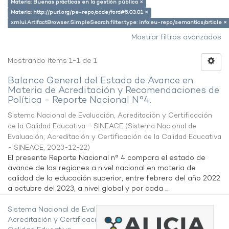
Materia: Buenas prácticas en la gestión pública ×
Materia: http://purl.org/pe-repo/ocde/ford#5.03.01 ×
xmlui.ArtifactBrowser.SimpleSearch.filter.type: info:eu-repo/semantics/article ×
Mostrar filtros avanzados
Mostrando ítems 1-1 de 1
Balance General del Estado de Avance en
Materia de Acreditación y Recomendaciones de
Política - Reporte Nacional N°4.
Sistema Nacional de Evaluación, Acreditación y Certificación
de la Calidad Educativa - SINEACE
(
Sistema Nacional de
Evaluación, Acreditación y Certificación de la Calidad Educativa
- SINEACE
,
2023-12-22
)
El presente Reporte Nacional n° 4 compara el estado de
avance de las regiones a nivel nacional en materia de
calidad de la educación superior, entre febrero del año 2022
a octubre del 2023, a nivel global y por cada ...
Sistema Nacional de Evaluación,
Acreditación y Certificación de la