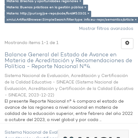
Materia: Brechas y oportunidades regionales ×
Materia: Buenas prácticas en la gestión pública ×
Materia: http://purl.org/pe-repo/ocde/ford#5.03.01 ×
xmlui.ArtifactBrowser.SimpleSearch.filter.type: info:eu-repo/semantics/article ×
Mostrar filtros avanzados
Mostrando ítems 1-1 de 1
Balance General del Estado de Avance en
Materia de Acreditación y Recomendaciones de
Política - Reporte Nacional N°4.
Sistema Nacional de Evaluación, Acreditación y Certificación
de la Calidad Educativa - SINEACE
(
Sistema Nacional de
Evaluación, Acreditación y Certificación de la Calidad Educativa
- SINEACE
,
2023-12-22
)
El presente Reporte Nacional n° 4 compara el estado de
avance de las regiones a nivel nacional en materia de
calidad de la educación superior, entre febrero del año 2022
a octubre del 2023, a nivel global y por cada ...
Sistema Nacional de Evaluación,