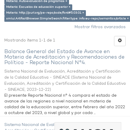
Materia: Autoevaluación de programas ×
Materia: Escuelas de educación superior ×
Materia: http://purl.org/pe-repo/ocde/ford#5.03.01 ×
xmlui.ArtifactBrowser.SimpleSearch.filter.type: info:eu-repo/semantics/article ×
Mostrar filtros avanzados
Mostrando ítems 1-1 de 1
Balance General del Estado de Avance en
Materia de Acreditación y Recomendaciones de
Política - Reporte Nacional N°4.
Sistema Nacional de Evaluación, Acreditación y Certificación
de la Calidad Educativa - SINEACE
(
Sistema Nacional de
Evaluación, Acreditación y Certificación de la Calidad Educativa
- SINEACE
,
2023-12-22
)
El presente Reporte Nacional n° 4 compara el estado de
avance de las regiones a nivel nacional en materia de
calidad de la educación superior, entre febrero del año 2022
a octubre del 2023, a nivel global y por cada ...
Sistema Nacional de Evaluación,