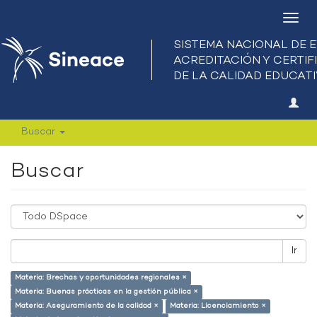
Camb
nave
Buscar
Buscar
Ir
Materia: Brechas y oportunidades regionales ×
Materia: Buenas prácticas en la gestión pública ×
Materia: Aseguramiento de la calidad ×
Materia: Licenciamiento ×