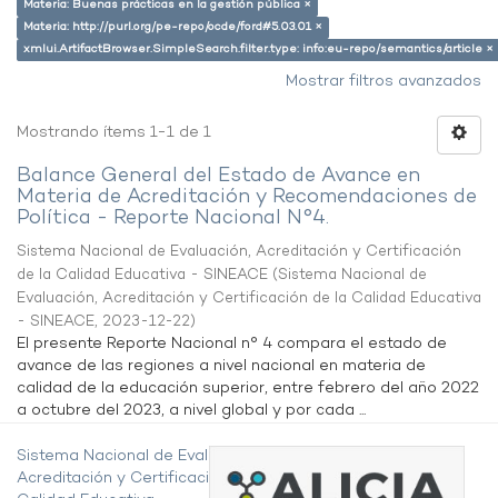
Materia: Buenas prácticas en la gestión pública ×
Materia: http://purl.org/pe-repo/ocde/ford#5.03.01 ×
xmlui.ArtifactBrowser.SimpleSearch.filter.type: info:eu-repo/semantics/article ×
Mostrar filtros avanzados
Mostrando ítems 1-1 de 1
Balance General del Estado de Avance en
Materia de Acreditación y Recomendaciones de
Política - Reporte Nacional N°4.
Sistema Nacional de Evaluación, Acreditación y Certificación
de la Calidad Educativa - SINEACE
(
Sistema Nacional de
Evaluación, Acreditación y Certificación de la Calidad Educativa
- SINEACE
,
2023-12-22
)
El presente Reporte Nacional n° 4 compara el estado de
avance de las regiones a nivel nacional en materia de
calidad de la educación superior, entre febrero del año 2022
a octubre del 2023, a nivel global y por cada ...
Sistema Nacional de Evaluación,
Acreditación y Certificación de la