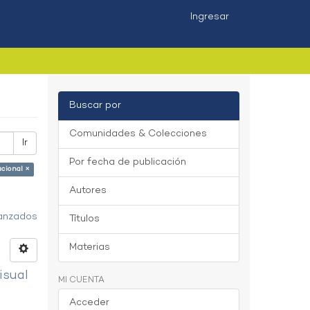
Ingresar
Buscar por
Comunidades & Colecciones
Ir
Por fecha de publicación
acional ×
Autores
vanzados
Títulos
Materias
isual
MI CUENTA
Acceder