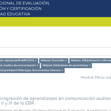
g/pe-repo/ocde/ford#5.03.01 ×
Materia: Consultor ×
Materia: Alfabetización inform
bre medios de comunicación ×
Materia: Estándares de aprendizaje ×
SimpleSearch.filter.type: Documentos Internos ×
Mostrar filtros a
progresión de aprendizajes en comunicación audiov
II y III de la EBR
therine del Rosario
(
Sistema Nacional de Evaluación, Acreditación y