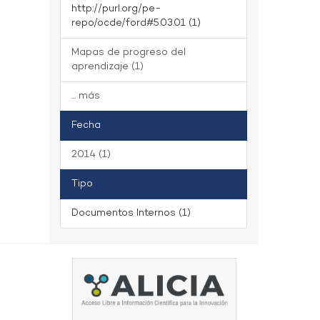
http://purl.org/pe-
repo/ocde/ford#5.03.01 (1)
Mapas de progreso del
aprendizaje (1)
... más
Fecha
2014 (1)
Tipo
Documentos Internos (1)