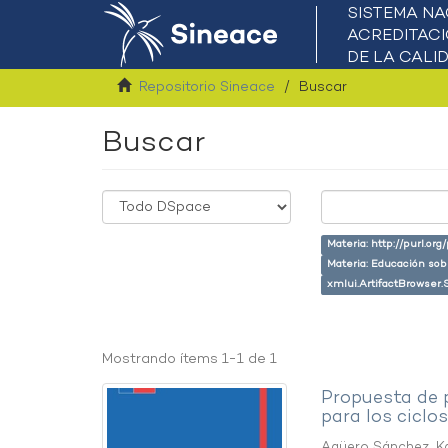
Repositorio Sineace
Buscar
Buscar
Materia: http://purl.or
Materia: Educación so
xmlui.ArtifactBrowser.
Mostrando ítems 1-1 de 1
Propuesta de 
para los ciclos 
Agüero Sánchez, Ka