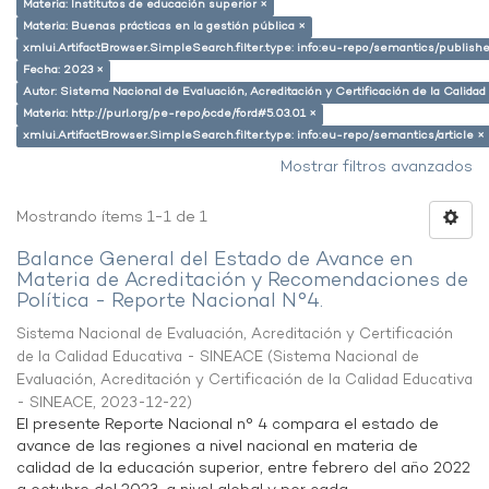
Materia: Institutos de educación superior ×
Materia: Buenas prácticas en la gestión pública ×
xmlui.ArtifactBrowser.SimpleSearch.filter.type: info:eu-repo/semantics/publish
Fecha: 2023 ×
Autor: Sistema Nacional de Evaluación, Acreditación y Certificación de la Calid
Materia: http://purl.org/pe-repo/ocde/ford#5.03.01 ×
xmlui.ArtifactBrowser.SimpleSearch.filter.type: info:eu-repo/semantics/article ×
Mostrar filtros avanzados
Mostrando ítems 1-1 de 1
Balance General del Estado de Avance en
Materia de Acreditación y Recomendaciones de
Política - Reporte Nacional N°4.
Sistema Nacional de Evaluación, Acreditación y Certificación
de la Calidad Educativa - SINEACE
(
Sistema Nacional de
Evaluación, Acreditación y Certificación de la Calidad Educativa
- SINEACE
,
2023-12-22
)
El presente Reporte Nacional n° 4 compara el estado de
avance de las regiones a nivel nacional en materia de
calidad de la educación superior, entre febrero del año 2022