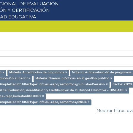
o ×
Materia: Acreditación de programas ×
Materia: Autoevaluación de programas 
educación superior ×
Materia: Buenas prácticas en la gestión pública ×
SimpleSearch.filter.type: info:eu-repo/semantics/publishedVersion ×
Fecha: 2023 
l de Evaluación, Acreditación y Certificación de la Calidad Educativa - SINEACE ×
g/pe-repo/ocde/ford#5.03.01 ×
SimpleSearch.filter.type: info:eu-repo/semantics/article ×
Mostrar filtros a