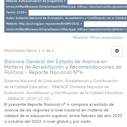
Materia: Autoevaluación de programas ×
xmlui.ArtifactBrowser.SimpleSearch.filter.type: info:eu-repo/semantics/publish
Fecha: 2023 ×
Autor: Sistema Nacional de Evaluación, Acreditación y Certificación de la Calid
Materia: http://purl.org/pe-repo/ocde/ford#5.03.01 ×
xmlui.ArtifactBrowser.SimpleSearch.filter.type: info:eu-repo/semantics/article ×
Mostrar filtros avanzados
Mostrando ítems 1-1 de 1
Balance General del Estado de Avance en
Materia de Acreditación y Recomendaciones de
Política - Reporte Nacional N°4.
Sistema Nacional de Evaluación, Acreditación y Certificación
de la Calidad Educativa - SINEACE
(
Sistema Nacional de
Evaluación, Acreditación y Certificación de la Calidad Educativa
- SINEACE
,
2023-12-22
)
El presente Reporte Nacional n° 4 compara el estado de
avance de las regiones a nivel nacional en materia de
calidad de la educación superior, entre febrero del año 2022
a octubre del 2023, a nivel global y por cada ...