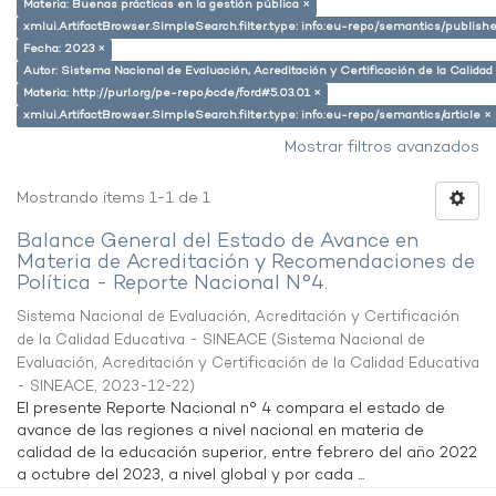
Materia: Buenas prácticas en la gestión pública ×
xmlui.ArtifactBrowser.SimpleSearch.filter.type: info:eu-repo/semantics/publish
Fecha: 2023 ×
Autor: Sistema Nacional de Evaluación, Acreditación y Certificación de la Calid
Materia: http://purl.org/pe-repo/ocde/ford#5.03.01 ×
xmlui.ArtifactBrowser.SimpleSearch.filter.type: info:eu-repo/semantics/article ×
Mostrar filtros avanzados
Mostrando ítems 1-1 de 1
Balance General del Estado de Avance en
Materia de Acreditación y Recomendaciones de
Política - Reporte Nacional N°4.
Sistema Nacional de Evaluación, Acreditación y Certificación
de la Calidad Educativa - SINEACE
(
Sistema Nacional de
Evaluación, Acreditación y Certificación de la Calidad Educativa
- SINEACE
,
2023-12-22
)
El presente Reporte Nacional n° 4 compara el estado de
avance de las regiones a nivel nacional en materia de
calidad de la educación superior, entre febrero del año 2022
a octubre del 2023, a nivel global y por cada ...