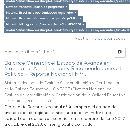
xmlui.ArtifactBrowser.SimpleSearch.filter.type: info:eu-repo/semantics/publish
Materia: Autoevaluación de programas ×
Materia: Brechas y oportunidades regionales ×
Materia: Buenas prácticas en la gestión pública ×
Materia: http://purl.org/pe-repo/ocde/ford#5.03.01 ×
xmlui.ArtifactBrowser.SimpleSearch.filter.type: info:eu-repo/semantics/article ×
Mostrar filtros avanzados
Mostrando ítems 1-1 de 1
Balance General del Estado de Avance en
Materia de Acreditación y Recomendaciones de
Política - Reporte Nacional N°4.
Sistema Nacional de Evaluación, Acreditación y Certificación
de la Calidad Educativa - SINEACE
(
Sistema Nacional de
Evaluación, Acreditación y Certificación de la Calidad Educativa
- SINEACE
,
2023-12-22
)
El presente Reporte Nacional n° 4 compara el estado de
avance de las regiones a nivel nacional en materia de
calidad de la educación superior, entre febrero del año 2022
a octubre del 2023, a nivel global y por cada ...