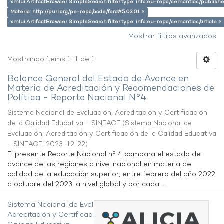
xmlui.ArtifactBrowser.SimpleSearch.filter.type: info:eu-repo/semantics/publish
Materia: http://purl.org/pe-repo/ocde/ford#5.03.01 ×
xmlui.ArtifactBrowser.SimpleSearch.filter.type: info:eu-repo/semantics/article ×
Mostrar filtros avanzados
Mostrando ítems 1-1 de 1
Balance General del Estado de Avance en
Materia de Acreditación y Recomendaciones de
Política - Reporte Nacional N°4.
Sistema Nacional de Evaluación, Acreditación y Certificación
de la Calidad Educativa - SINEACE
(
Sistema Nacional de
Evaluación, Acreditación y Certificación de la Calidad Educativa
- SINEACE
,
2023-12-22
)
El presente Reporte Nacional n° 4 compara el estado de
avance de las regiones a nivel nacional en materia de
calidad de la educación superior, entre febrero del año 2022
a octubre del 2023, a nivel global y por cada ...
Sistema Nacional de Evaluación,
Acreditación y Certificación de la