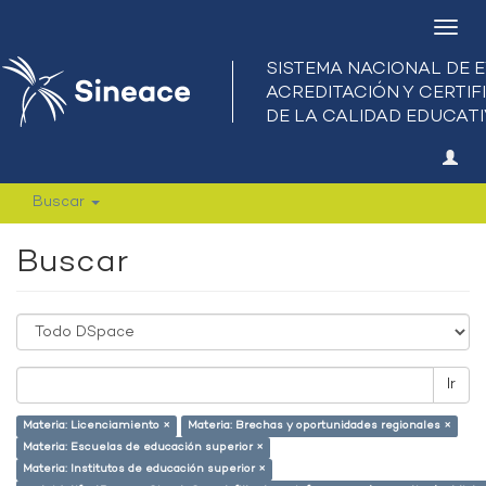
Camb
nave
Buscar
Buscar
Ir
Materia: Licenciamiento ×
Materia: Brechas y oportunidades regionales ×
Materia: Escuelas de educación superior ×
Materia: Institutos de educación superior ×