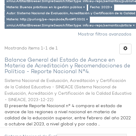
xmlui.ArtifactBrowser.SimpleSearch.filter.type: info:eu-repo/semantics/publish
Materia: Buenas prácticas en la gestión pública ×
Fecha: 2023 ×
Autor: Sistema Nacional de Evaluación, Acreditación y Certificación de la Calid
Materia: http://purl.org/pe-repo/ocde/ford#5.03.01 ×
xmlui.ArtifactBrowser.SimpleSearch.filter.type: info:eu-repo/semantics/article ×
Mostrar filtros avanzados
Mostrando ítems 1-1 de 1
Balance General del Estado de Avance en
Materia de Acreditación y Recomendaciones de
Política - Reporte Nacional N°4.
Sistema Nacional de Evaluación, Acreditación y Certificación
de la Calidad Educativa - SINEACE
(
Sistema Nacional de
Evaluación, Acreditación y Certificación de la Calidad Educativa
- SINEACE
,
2023-12-22
)
El presente Reporte Nacional n° 4 compara el estado de
avance de las regiones a nivel nacional en materia de
calidad de la educación superior, entre febrero del año 2022
a octubre del 2023, a nivel global y por cada ...