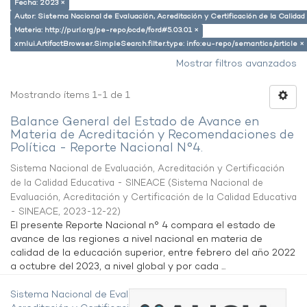
Fecha: 2023 ×
Autor: Sistema Nacional de Evaluación, Acreditación y Certificación de la Calid
Materia: http://purl.org/pe-repo/ocde/ford#5.03.01 ×
xmlui.ArtifactBrowser.SimpleSearch.filter.type: info:eu-repo/semantics/article ×
Mostrar filtros avanzados
Mostrando ítems 1-1 de 1
Balance General del Estado de Avance en
Materia de Acreditación y Recomendaciones de
Política - Reporte Nacional N°4.
Sistema Nacional de Evaluación, Acreditación y Certificación
de la Calidad Educativa - SINEACE
(
Sistema Nacional de
Evaluación, Acreditación y Certificación de la Calidad Educativa
- SINEACE
,
2023-12-22
)
El presente Reporte Nacional n° 4 compara el estado de
avance de las regiones a nivel nacional en materia de
calidad de la educación superior, entre febrero del año 2022
a octubre del 2023, a nivel global y por cada ...
Sistema Nacional de Evaluación,