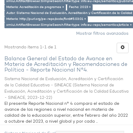
xmlui.ArtifactBrowser.SimpleSearch.filter.type: info:eu-repo/semantics/publish
Materia: Acreditación de programas ×
Fecha: 2023 ×
Autor: Sistema Nacional de Evaluación, Acreditación y Certificación de la Calid
Materia: http://purl.org/pe-repo/ocde/ford#5.03.01 ×
xmlui.ArtifactBrowser.SimpleSearch.filter.type: info:eu-repo/semantics/article ×
Mostrar filtros avanzados
Mostrando ítems 1-1 de 1
Balance General del Estado de Avance en
Materia de Acreditación y Recomendaciones de
Política - Reporte Nacional N°4.
Sistema Nacional de Evaluación, Acreditación y Certificación
de la Calidad Educativa - SINEACE
(
Sistema Nacional de
Evaluación, Acreditación y Certificación de la Calidad Educativa
- SINEACE
,
2023-12-22
)
El presente Reporte Nacional n° 4 compara el estado de
avance de las regiones a nivel nacional en materia de
calidad de la educación superior, entre febrero del año 2022
a octubre del 2023, a nivel global y por cada ...