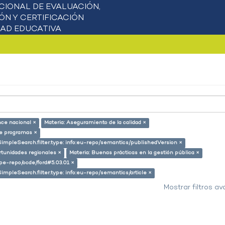
nce nacional ×
Materia: Aseguramiento de la calidad ×
de programas ×
SimpleSearch.filter.type: info:eu-repo/semantics/publishedVersion ×
rtunidades regionales ×
Materia: Buenas prácticas en la gestión pública ×
g/pe-repo/ocde/ford#5.03.01 ×
SimpleSearch.filter.type: info:eu-repo/semantics/article ×
Mostrar filtros a