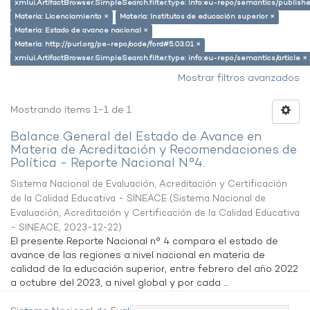
xmlui.ArtifactBrowser.SimpleSearch.filter.type: info:eu-repo/semantics/publish
Materia: Licenciamiento ×
Materia: Institutos de educación superior ×
Materia: Estado de avance nacional ×
Materia: http://purl.org/pe-repo/ocde/ford#5.03.01 ×
xmlui.ArtifactBrowser.SimpleSearch.filter.type: info:eu-repo/semantics/article ×
Mostrar filtros avanzados
Mostrando ítems 1-1 de 1
Balance General del Estado de Avance en
Materia de Acreditación y Recomendaciones de
Política - Reporte Nacional N°4.
Sistema Nacional de Evaluación, Acreditación y Certificación
de la Calidad Educativa - SINEACE
(
Sistema Nacional de
Evaluación, Acreditación y Certificación de la Calidad Educativa
- SINEACE
,
2023-12-22
)
El presente Reporte Nacional n° 4 compara el estado de
avance de las regiones a nivel nacional en materia de
calidad de la educación superior, entre febrero del año 2022
a octubre del 2023, a nivel global y por cada ...