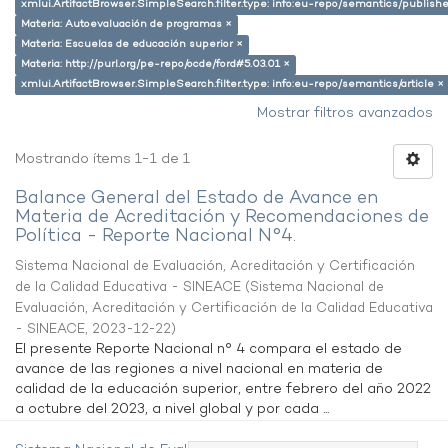
xmlui.ArtifactBrowser.SimpleSearch.filter.type: info:eu-repo/semantics/publish
Materia: Autoevaluación de programas ×
Materia: Escuelas de educación superior ×
Materia: http://purl.org/pe-repo/ocde/ford#5.03.01 ×
xmlui.ArtifactBrowser.SimpleSearch.filter.type: info:eu-repo/semantics/article ×
Mostrar filtros avanzados
Mostrando ítems 1-1 de 1
Balance General del Estado de Avance en
Materia de Acreditación y Recomendaciones de
Política - Reporte Nacional N°4.
Sistema Nacional de Evaluación, Acreditación y Certificación
de la Calidad Educativa - SINEACE
(
Sistema Nacional de
Evaluación, Acreditación y Certificación de la Calidad Educativa
- SINEACE
,
2023-12-22
)
El presente Reporte Nacional n° 4 compara el estado de
avance de las regiones a nivel nacional en materia de
calidad de la educación superior, entre febrero del año 2022
a octubre del 2023, a nivel global y por cada ...