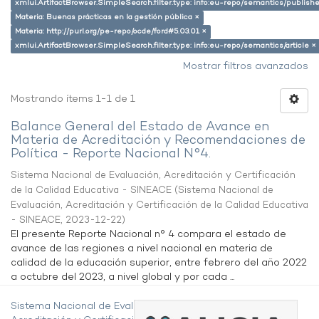
xmlui.ArtifactBrowser.SimpleSearch.filter.type: info:eu-repo/semantics/publish
Materia: Buenas prácticas en la gestión pública ×
Materia: http://purl.org/pe-repo/ocde/ford#5.03.01 ×
xmlui.ArtifactBrowser.SimpleSearch.filter.type: info:eu-repo/semantics/article ×
Mostrar filtros avanzados
Mostrando ítems 1-1 de 1
Balance General del Estado de Avance en
Materia de Acreditación y Recomendaciones de
Política - Reporte Nacional N°4.
Sistema Nacional de Evaluación, Acreditación y Certificación
de la Calidad Educativa - SINEACE
(
Sistema Nacional de
Evaluación, Acreditación y Certificación de la Calidad Educativa
- SINEACE
,
2023-12-22
)
El presente Reporte Nacional n° 4 compara el estado de
avance de las regiones a nivel nacional en materia de
calidad de la educación superior, entre febrero del año 2022
a octubre del 2023, a nivel global y por cada ...
Sistema Nacional de Evaluación,