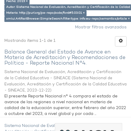
Fecha: 2023 ×
Autor: Sistema Nacional de Evaluación, Acreditación y Certificación de la Calid
Materia: http://purl.org/pe-repo/ocde/ford#5.03.01 ×
xmlui.ArtifactBrowser.SimpleSearch.filter.type: info:eu-repo/semantics/article ×
Mostrar filtros avanzados
Mostrando ítems 1-1 de 1
Balance General del Estado de Avance en
Materia de Acreditación y Recomendaciones de
Política - Reporte Nacional N°4.
Sistema Nacional de Evaluación, Acreditación y Certificación
de la Calidad Educativa - SINEACE
(
Sistema Nacional de
Evaluación, Acreditación y Certificación de la Calidad Educativa
- SINEACE
,
2023-12-22
)
El presente Reporte Nacional n° 4 compara el estado de
avance de las regiones a nivel nacional en materia de
calidad de la educación superior, entre febrero del año 2022
a octubre del 2023, a nivel global y por cada ...
Sistema Nacional de Evaluación,