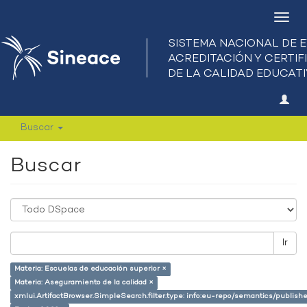
Camb
nave
Buscar
Buscar
Ir
Materia: Escuelas de educación superior ×
Materia: Aseguramiento de la calidad ×
xmlui.ArtifactBrowser.SimpleSearch.filter.type: info:eu-repo/semantics/publish