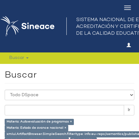
Camb
nave
Buscar
Buscar
Ir
Materia: Autoevaluación de programas ×
Materia: Estado de avance nacional ×
xmlui.ArtifactBrowser.SimpleSearch.filter.type: info:eu-repo/semantics/publish