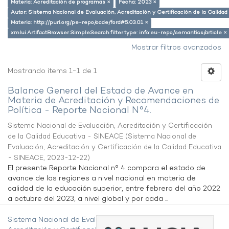
Materia: Acreditación de programas ×
Fecha: 2023 ×
Autor: Sistema Nacional de Evaluación, Acreditación y Certificación de la Calid
Materia: http://purl.org/pe-repo/ocde/ford#5.03.01 ×
xmlui.ArtifactBrowser.SimpleSearch.filter.type: info:eu-repo/semantics/article ×
Mostrar filtros avanzados
Mostrando ítems 1-1 de 1
Balance General del Estado de Avance en
Materia de Acreditación y Recomendaciones de
Política - Reporte Nacional N°4.
Sistema Nacional de Evaluación, Acreditación y Certificación
de la Calidad Educativa - SINEACE
(
Sistema Nacional de
Evaluación, Acreditación y Certificación de la Calidad Educativa
- SINEACE
,
2023-12-22
)
El presente Reporte Nacional n° 4 compara el estado de
avance de las regiones a nivel nacional en materia de
calidad de la educación superior, entre febrero del año 2022
a octubre del 2023, a nivel global y por cada ...
Sistema Nacional de Evaluación,