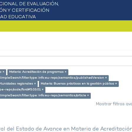
o ×
Materia: Acreditación de programas ×
SimpleSearch.filter.type: info:eu-repo/semantics/publishedVersion ×
rtunidades regionales ×
Materia: Buenas prácticas en la gestión pública ×
g/pe-repo/ocde/ford#5.03.01 ×
SimpleSearch.filter.type: info:eu-repo/semantics/article ×
Mostrar filtros a
al del Estado de Avance en Materia de Acreditació