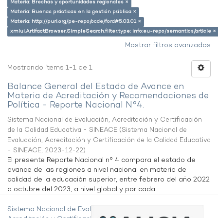
Materia: Brechas y oportunidades regionales ×
Materia: Buenas prácticas en la gestión pública ×
Materia: http://purl.org/pe-repo/ocde/ford#5.03.01 ×
xmlui.ArtifactBrowser.SimpleSearch.filter.type: info:eu-repo/semantics/article ×
Mostrar filtros avanzados
Mostrando ítems 1-1 de 1
Balance General del Estado de Avance en
Materia de Acreditación y Recomendaciones de
Política - Reporte Nacional N°4.
Sistema Nacional de Evaluación, Acreditación y Certificación
de la Calidad Educativa - SINEACE
(
Sistema Nacional de
Evaluación, Acreditación y Certificación de la Calidad Educativa
- SINEACE
,
2023-12-22
)
El presente Reporte Nacional n° 4 compara el estado de
avance de las regiones a nivel nacional en materia de
calidad de la educación superior, entre febrero del año 2022
a octubre del 2023, a nivel global y por cada ...
Sistema Nacional de Evaluación,