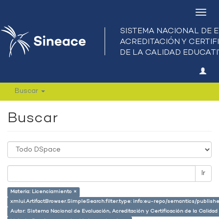
Camb
nave
Buscar
Buscar
Ir
Materia: Licenciamiento ×
xmlui.ArtifactBrowser.SimpleSearch.filter.type: info:eu-repo/semantics/publish
Autor: Sistema Nacional de Evaluación, Acreditación y Certificación de la Calid