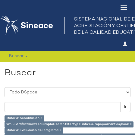
Camb
nave
Buscar
Buscar
Ir
Materia: Acreditación ×
xmlui.ArtifactBrowser.SimpleSearch.filter.type: info:eu-repo/semantics/book ×
Materia: Evaluación del programa ×